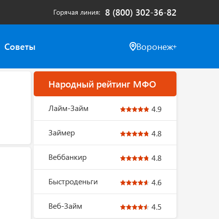
8 (800) 302-36-82
Горячая линия
Советы
Воронеж
Народный рейтинг МФО
Лайм-Займ
4.9
Займер
4.8
Веббанкир
4.8
Быстроденьги
4.6
Веб-Займ
4.5