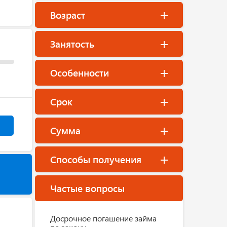
Возраст
Занятость
Особенности
Срок
Сумма
Способы получения
Частые вопросы
Досрочное погашение займа