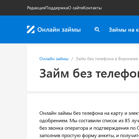
Редакция
Поддержка
О сайте
Контакты
Займы на к
Онлайн займы
Займ без телефона в Воронеже
Займ без телефо
Онлайн займы без телефона на карту и эл
одобрением. Мы составили список из 85 лу
без звонка оператора и подтверждения по С
заполнив простую форму анкеты, и получит